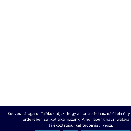
Kedves Látogató! Tájékoztatjuk, hogy a honlap felhasználói élmén
érdekében sütiket alkalmazunk. A honlapunk használatával
tájékoztatásunkat tudomásul veszi.