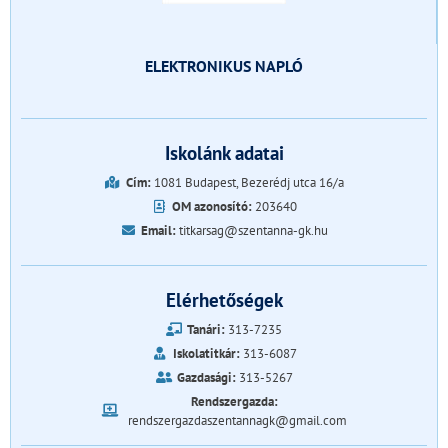
ELEKTRONIKUS NAPLÓ
Iskolánk adatai
Cím:
1081 Budapest, Bezerédj utca 16/a
OM azonosító:
203640
Email:
titkarsag@szentanna-gk.hu
Elérhetőségek
Tanári:
313-7235
Iskolatitkár:
313-6087
Gazdasági:
313-5267
Rendszergazda:
rendszergazdaszentannagk@gmail.com