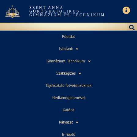
SZENT ANNA
GÖRÖGKATOLIKUS
GIMNÁZIUM ÉS TECHNIKUM
Főoldal
Iskolánk
ÉSZAK-ERDÉLY
Gimnázium, Technikum
Szakképzés
Tájékoztató felvételizőknek
Médiamegjelenések
Galéria
Pályázat
E-napló