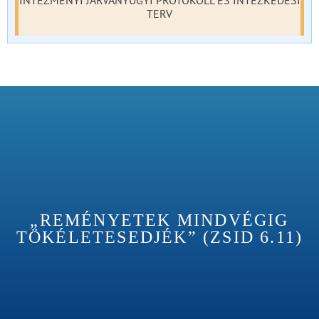
INTÉZMÉNYI JÁRVÁNYÜGYI PROTOKOLL ÉS INTÉZKEDÉSI
TERV
„REMÉNYETEK MINDVÉGIG
TÖKÉLETESEDJÉK” (ZSID 6.11)