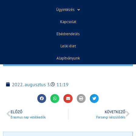
Ügyintézés
Kapcsolat
Ebédrendelés
Lelki élet
Alapítványunk
2022. augusztus 3.
11:19
ELŐZŐ
KÖVETKEZŐ
Erasmus nap vetélkedők
Farsangi készülődés