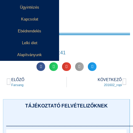
Ügyintézés
Kapcsolat
Ebédrendelés
Lelki élet
2017. október 17.
17:41
Alapítványunk
ELŐZŐ
KÖVETKEZŐ
Farsang
201602_ropi
TÁJÉKOZTATÓ FELVÉTELIZŐKNEK
_______________________