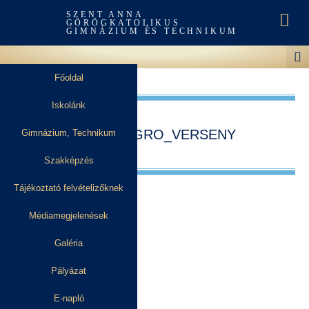
SZENT ANNA
GÖRÖGKATOLIKUS
GIMNÁZIUM ÉS TECHNIKUM
Főoldal
Iskolánk
MAGASUGRO_VERSENY
Gimnázium, Technikum
Szakképzés
Tájékoztató felvételizőknek
Médiamegjelenések
Galéria
Pályázat
E-napló