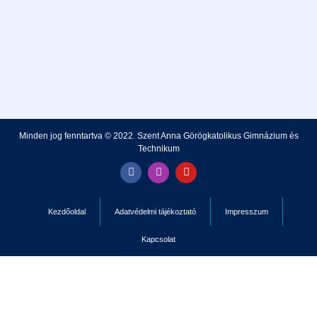
Minden jog fenntartva © 2022
.
Szent Anna Görögkatolikus Gimnázium és
Technikum
Kezdőoldal
Adatvédelmi tájékoztató
Impresszum
Kapcsolat