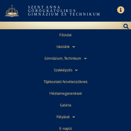
SZENT ANNA
GÖRÖGKATOLIKUS
GIMNÁZIUM ÉS TECHNIKUM
Főoldal
Iskolánk
KIRÁNDULÁS
Gimnázium, Technikum
Szakképzés
Tájékoztató felvételizőknek
Médiamegjelenések
Galéria
Pályázat
E-napló