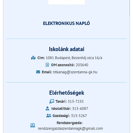
ELEKTRONIKUS NAPLÓ
Iskolánk adatai
Cím:
1081 Budapest, Bezerédj utca 16/a
OM azonosító:
203640
Email:
titkarsag@szentanna-gk.hu
Elérhetőségek
Tanári:
313-7235
Iskolatitkár:
313-6087
Gazdasági:
313-5267
Rendszergazda:
rendszergazdaszentannagk@gmail.com