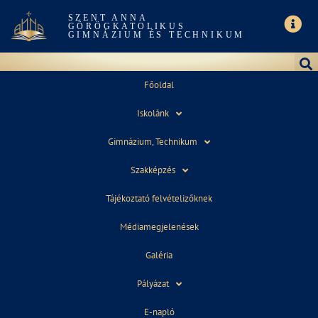
SZENT ANNA
GÖRÖGKATOLIKUS
GIMNÁZIUM ÉS TECHNIKUM
Főoldal
Iskolánk
A
Gimnázium, Technikum
Szakképzés
Tájékoztató felvételizőknek
Médiamegjelenések
No Images found.
Galéria
Pályázat
E-napló