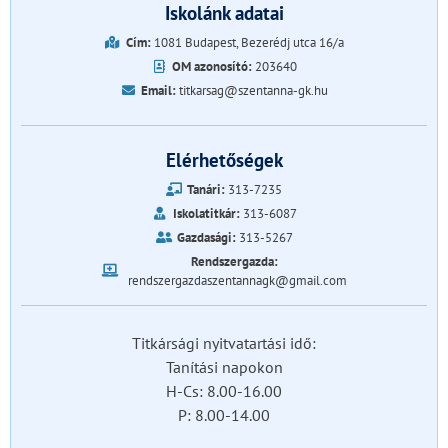
Iskolánk adatai
Cím:
1081 Budapest, Bezerédj utca 16/a
OM azonosító:
203640
Email:
titkarsag@szentanna-gk.hu
Elérhetőségek
Tanári:
313-7235
Iskolatitkár:
313-6087
Gazdasági:
313-5267
Rendszergazda:
rendszergazdaszentannagk@gmail.com
Titkársági nyitvatartási idő:
Tanítási napokon
H-Cs: 8.00-16.00
P: 8.00-14.00