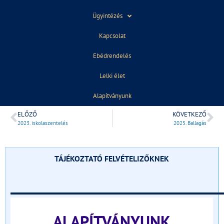
Ügyintézés
Kapcsolat
Ebédrendelés
2024. január 31.
15:23
Lelki élet
Alapítványunk
ELŐZŐ
KÖVETKEZŐ
2023. iskolaszentelés
2025. Ballagás
TÁJÉKOZTATÓ FELVÉTELIZŐKNEK
______________________________
ALAPÍTVÁNYUNK