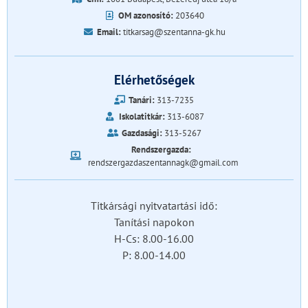
OM azonosító:
203640
Email:
titkarsag@szentanna-gk.hu
Elérhetőségek
Tanári:
313-7235
Iskolatitkár:
313-6087
Gazdasági:
313-5267
Rendszergazda:
rendszergazdaszentannagk@gmail.com
Titkársági nyitvatartási idő:
Tanítási napokon
H-Cs: 8.00-16.00
P: 8.00-14.00