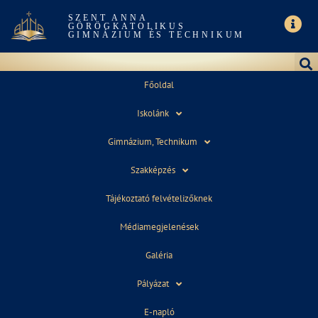
SZENT ANNA
GÖRÖGKATOLIKUS
GIMNÁZIUM ÉS TECHNIKUM
Főoldal
Iskolánk
2023. SZENT ANNA NAP
Gimnázium, Technikum
Szakképzés
Tájékoztató felvételizőknek
Médiamegjelenések
Galéria
Pályázat
E-napló