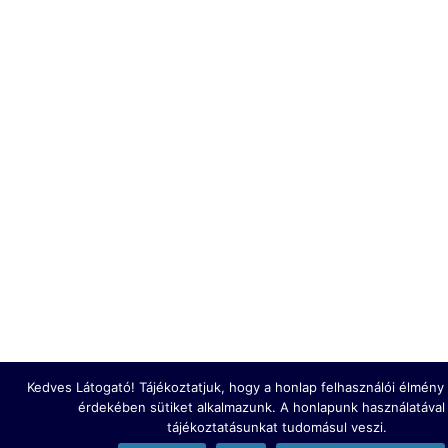
Kedves Látogató! Tájékoztatjuk, hogy a honlap felhasználói élmén
érdekében sütiket alkalmazunk. A honlapunk használatával
tájékoztatásunkat tudomásul veszi.