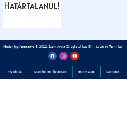
Minden jog fenntartva © 2022
.
Szent Anna Görögkatolikus Gimnázium és Technikum
Kezdőoldal
Adatvédelmi tájékoztató
Impresszum
Kapcsolat