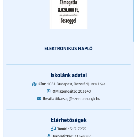
ELEKTRONIKUS NAPLÓ
Iskolánk adatai
Cím:
1081 Budapest, Bezerédj utca 16/a
OM azonosító:
203640
Email:
titkarsag@szentanna-gk.hu
Elérhetőségek
Tanári:
313-7235
Iskolatitkár:
313-6087