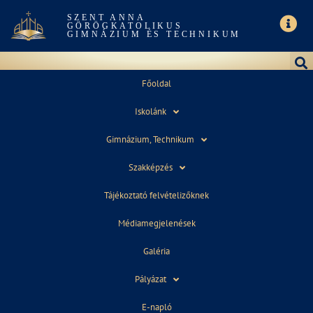
SZENT ANNA
GÖRÖGKATOLIKUS
GIMNÁZIUM ÉS TECHNIKUM
Főoldal
Iskolánk
2018_SZENTELES
Gimnázium, Technikum
Szakképzés
Tájékoztató felvételizőknek
Médiamegjelenések
Galéria
Pályázat
E-napló