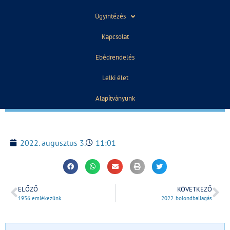
Ügyintézés
Kapcsolat
Ebédrendelés
Lelki élet
Alapítványunk
2022. augusztus 3.
11:01
ELŐZŐ
KÖVETKEZŐ
1956 emlékezünk
2022. bolondballagás