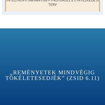
INTÉZMÉNYI JÁRVÁNYÜGYI PROTOKOLL ÉS INTÉZKEDÉSI
TERV
„REMÉNYETEK MINDVÉGIG
TÖKÉLETESEDJÉK” (ZSID 6.11)