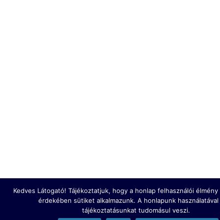
Kedves Látogató! Tájékoztatjuk, hogy a honlap felhasználói élmén
érdekében sütiket alkalmazunk. A honlapunk használatával
tájékoztatásunkat tudomásul veszi.