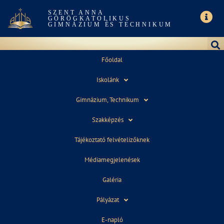
SZENT ANNA
GÖRÖGKATOLIKUS
GIMNÁZIUM ÉS TECHNIKUM
Főoldal
Iskolánk
2018 BALLAGÁS
Gimnázium, Technikum
Szakképzés
Tájékoztató felvételizőknek
Médiamegjelenések
Galéria
Pályázat
E-napló