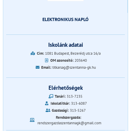
ELEKTRONIKUS NAPLÓ
Iskolánk adatai
Cím:
1081 Budapest, Bezerédj utca 16/a
OM azonosító:
203640
Email:
titkarsag@szentanna-gk.hu
Elérhetőségek
Tanári:
313-7235
Iskolatitkár:
313-6087
Gazdasági:
313-5267
Rendszergazda:
rendszergazdaszentannagk@gmail.com