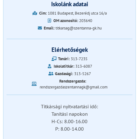
Iskolánk adatai
Cím:
1081 Budapest, Bezerédj utca 16/a
OM azonosító:
203640
Email:
titkarsag@szentanna-gk.hu
Elérhetőségek
Tanári:
313-7235
Iskolatitkár:
313-6087
Gazdasági:
313-5267
Rendszergazda:
rendszergazdaszentannagk@gmail.com
Titkársági nyitvatartási idő:
Tanítási napokon
H-Cs: 8.00-16.00
P: 8.00-14.00