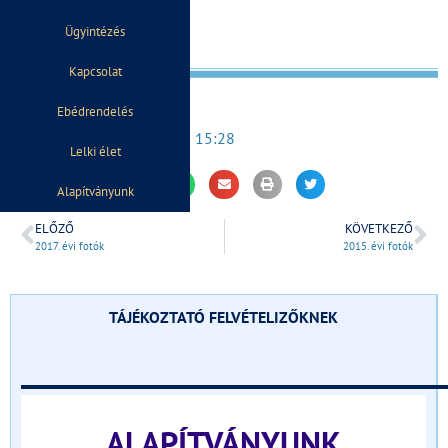
Ügyintézés
Kapcsolat
Ebédrendelés
2022. augusztus 24.
15:28
Lelki élet
Alapítványunk
ELŐZŐ
KÖVETKEZŐ
2017. évi fotók
2015. évi fotók
TÁJÉKOZTATÓ FELVÉTELIZŐKNEK
______________________________
ALAPÍTVÁNYUNK