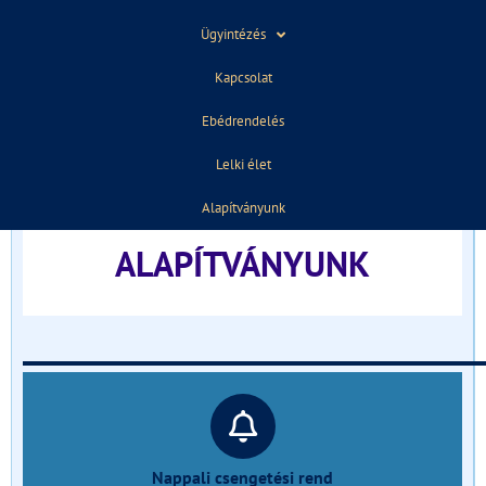
ELŐZŐ
KÖVETKEZŐ
Ügyintézés
9b – Digitális tanrend
5/13a – Digitális tanrend
Kapcsolat
Ebédrendelés
TÁJÉKOZTATÓ FELVÉTELIZŐKNEK
Lelki élet
______________________________
Alapítványunk
ALAPÍTVÁNYUNK
______________________________
Nappali csengetési rend