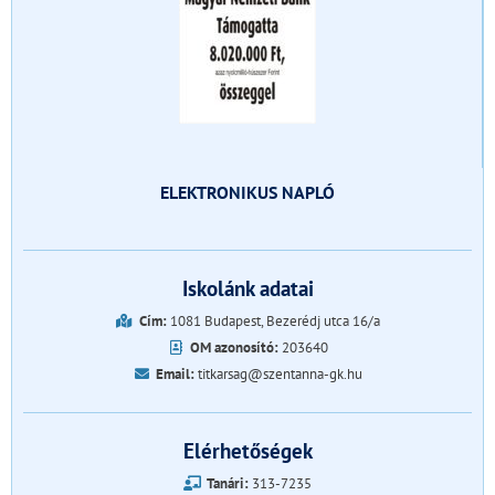
ELEKTRONIKUS NAPLÓ
Iskolánk adatai
Cím:
1081 Budapest, Bezerédj utca 16/a
OM azonosító:
203640
Email:
titkarsag@szentanna-gk.hu
Elérhetőségek
Tanári:
313-7235