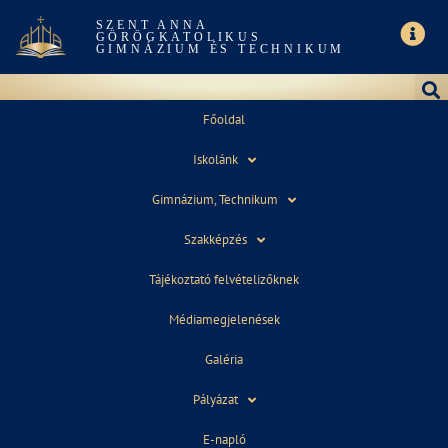
SZENT ANNA
GÖRÖGKATOLIKUS
GIMNÁZIUM ÉS TECHNIKUM
Főoldal
Iskolánk
3/11B – DIGITÁLIS TANREND
Gimnázium, Technikum
Szakképzés
Tájékoztató felvételizőknek
Médiamegjelenések
Galéria
2020. március 15.
10:37
Pályázat
E-napló