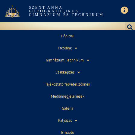
SZENT ANNA
GÖRÖGKATOLIKUS
GIMNÁZIUM ÉS TECHNIKUM
Főoldal
Iskolánk
MÁJUS 30, 2022
Gimnázium, Technikum
Szakképzés
Tájékoztató felvételizőknek
Médiamegjelenések
Galéria
Pályázat
E-napló