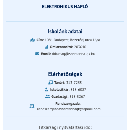
ELEKTRONIKUS NAPLÓ
Iskolánk adatai
Cím:
1081 Budapest, Bezerédj utca 16/a
OM azonosító:
203640
Email:
titkarsag@szentanna-gk.hu
Elérhetőségek
Tanári:
313-7235
Iskolatitkár:
313-6087
Gazdasági:
313-5267
Rendszergazda:
rendszergazdaszentannagk@gmail.com
Titkársági nyitvatartási idő: