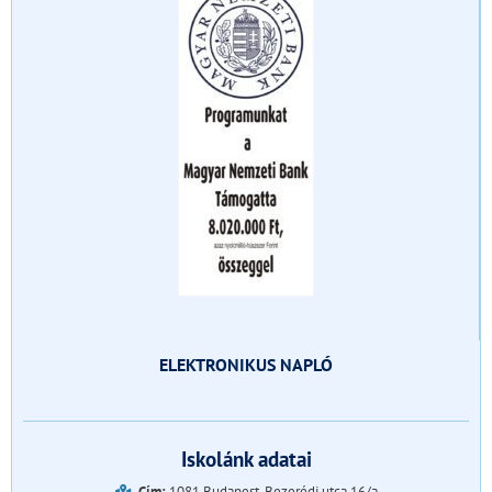
ELEKTRONIKUS NAPLÓ
Iskolánk adatai
Cím:
1081 Budapest, Bezerédj utca 16/a