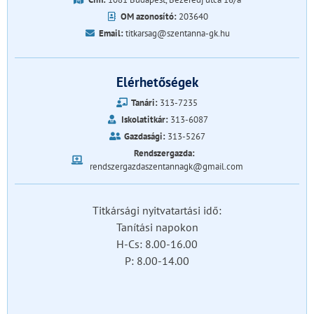
OM azonosító:
203640
Email:
titkarsag@szentanna-gk.hu
Elérhetőségek
Tanári:
313-7235
Iskolatitkár:
313-6087
Gazdasági:
313-5267
Rendszergazda:
rendszergazdaszentannagk@gmail.com
Titkársági nyitvatartási idő:
Tanítási napokon
H-Cs: 8.00-16.00
P: 8.00-14.00