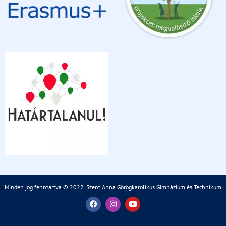
Minden jog fenntartva © 2022
.
Szent Anna Görögkatolikus Gimnázium és Technikum