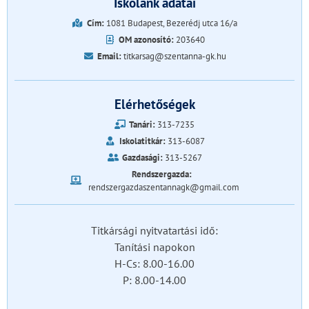
Iskolánk adatai
Cím:
1081 Budapest, Bezerédj utca 16/a
OM azonosító:
203640
Email:
titkarsag@szentanna-gk.hu
Elérhetőségek
Tanári:
313-7235
Iskolatitkár:
313-6087
Gazdasági:
313-5267
Rendszergazda:
rendszergazdaszentannagk@gmail.com
Titkársági nyitvatartási idő:
Tanítási napokon
H-Cs: 8.00-16.00
P: 8.00-14.00