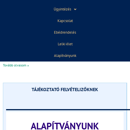
Ügyintézés
Kapcsolat
Október 23.
2021-11-04
Ebédrendelés
Az 1956-os forradalom és szabadságharc 65.évfordulójára a 12.a
osztály előadásával emlékeztünk. A műsorban részletek hangzottak el
Lelki élet
Déry Tibor Szerelem c.novellájából, Faludy György Pokolbeli víg
napjaim c. regényéből és Márai Sándor
Alapítványunk
Tovább olvasom »
TÁJÉKOZTATÓ FELVÉTELIZŐKNEK
______________________________
ALAPÍTVÁNYUNK