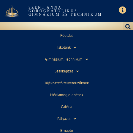
SZENT ANNA
GÖRÖGKATOLIKUS
GIMNÁZIUM ÉS TECHNIKUM
Főoldal
Iskolánk
NOVEMBER 4, 2021
Gimnázium, Technikum
Szakképzés
Tájékoztató felvételizőknek
Médiamegjelenések
Galéria
Pályázat
E-napló